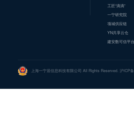
工匠“滴滴”
一宁研究院
项城供应链
YN共享云仓
建安数可信平
上海一宁居信息科技有限公司 All Rights Reserved. 沪ICP备1