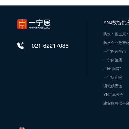
YNJ数智供
防水＂富士康
防水企业数智
021-62217086
一宁严选生态
一宁体验店
工匠“滴滴”
一宁研究院
项城供应链
YN共享云仓
建安数可信平