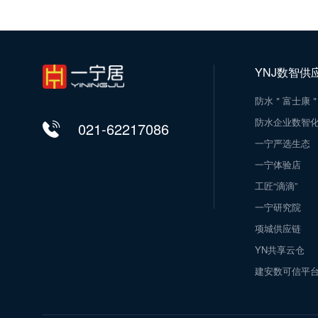
YNJ数智供
防水＂富士康
防水企业数智
021-62217086
一宁严选生态
一宁体验店
工匠“滴滴”
一宁研究院
项城供应链
YN共享云仓
建安数可信平